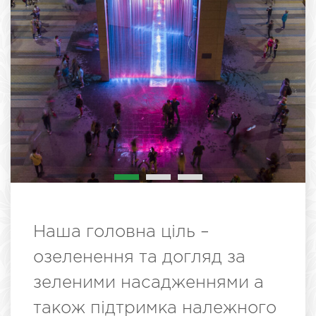
Наша головна ціль –
озеленення та догляд за
зеленими насадженнями а
також підтримка належного